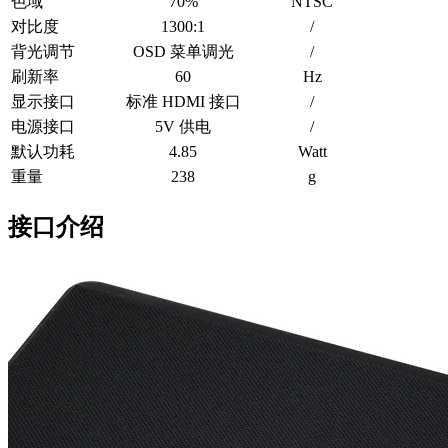
色域
70%
NTSC
对比度
1300:1
/
背光调节
OSD 菜单调光
/
刷新率
60
Hz
显示接口
标准 HDMI 接口
/
电源接口
5V 供电
/
默认功耗
4.85
Watt
重量
238
g
接口介绍