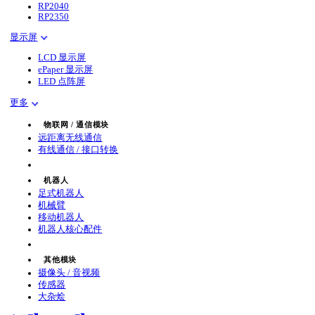
RP2040
RP2350
显示屏
LCD 显示屏
ePaper 显示屏
LED 点阵屏
更多
物联网 / 通信模块
远距离无线通信
有线通信 / 接口转换
机器人
足式机器人
机械臂
移动机器人
机器人核心配件
其他模块
摄像头 / 音视频
传感器
大杂烩