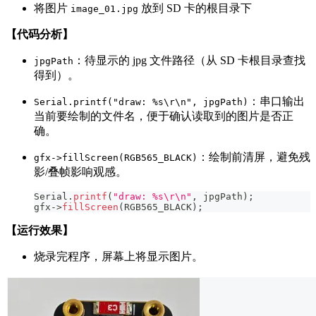
将图片
放到 SD 卡的根目录下
image_01.jpg
【代码分析】
：待显示的 jpg 文件路径（从 SD 卡根目录查找
jpgPath
得到）。
：串口输出
Serial.printf("draw: %s\r\n", jpgPath)
当前要绘制的文件名，便于确认读取到的图片是否正
确。
：绘制前清屏，避免残
gfx->fillScreen(RGB565_BLACK)
影/叠帧影响观感。
Serial
.
printf
(
"draw: %s\r\n"
,
 jpgPath
)
;
gfx
->
fillScreen
(
RGB565_BLACK
)
;
【运行效果】
烧录完程序，屏幕上将显示图片。