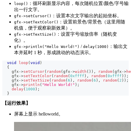
：循环刷新显示内容，每次随机位置/颜色/字号输
loop()
出一行文字。
：设置本次文字输出的起始坐标。
gfx->setCursor()
：设置前景色/背景色（这里用随
gfx->setTextColor()
机值，便于观察刷新效果）。
：设置字号缩放倍率（随机变
gfx->setTextSize()
化）。
/
：输出文
gfx->println("Hello World!")
delay(1000)
本并延时 1 秒，形成跳动的动态演示。
void
loop
(
void
)
{
    gfx
->
setCursor
(
random
(
gfx
->
width
(
)
)
,
random
(
gfx
->
he
    gfx
->
setTextColor
(
random
(
0xffff
)
,
random
(
0xffff
)
)
;
    gfx
->
setTextSize
(
random
(
6
)
,
random
(
6
)
,
random
(
2
)
)
;
    gfx
->
println
(
"Hello World!"
)
;
delay
(
1000
)
;
}
【运行效果】
屏幕上显示 helloworld。