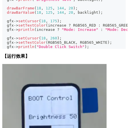
drawBarFrame
(
18
,
125
,
144
,
20
)
;
drawBarValue
(
18
,
125
,
144
,
20
,
 backlight
)
;
  gfx
->
setCursor
(
18
,
175
)
;
  gfx
->
setTextColor
(
increase 
?
 RGB565_RED 
:
 RGB565_GREE
  gfx
->
println
(
increase 
?
"Mode: Increase"
:
"Mode: Dec
  gfx
->
setCursor
(
18
,
260
)
;
  gfx
->
setTextColor
(
RGB565_BLACK
,
 RGB565_WHITE
)
;
  gfx
->
println
(
"Double Click Switch"
)
;
【运行效果】