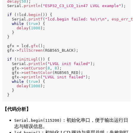
delay
(
50
)
;
  Serial
.
println
(
"ESP32_C3_LCD_1in47 LVGL example"
)
;
if
(
!
lcd
.
begin
(
)
)
{
    Serial
.
printf
(
"lcd.begin failed: %s\r\n"
,
esp_err_t
while
(
true
)
{
delay
(
1000
)
;
}
}
  gfx 
=
 lcd
.
gfx
(
)
;
  gfx
->
fillScreen
(
RGB565_BLACK
)
;
if
(
!
initLvgl
(
)
)
{
    Serial
.
println
(
"LVGL init failed"
)
;
    gfx
->
setCursor
(
8
,
8
)
;
    gfx
->
setTextColor
(
RGB565_RED
)
;
    gfx
->
println
(
"LVGL init failed"
)
;
while
(
true
)
{
delay
(
1000
)
;
}
}
【代码分析】
：初始化串口，便于输出运行日
Serial.begin(115200)
志与错误信息。
：初始化 LCD 驱动与底层总线；失败则打
lcd.begin()