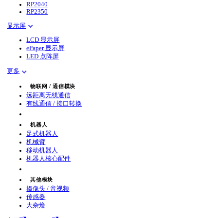
RP2040
RP2350
显示屏
LCD 显示屏
ePaper 显示屏
LED 点阵屏
更多
物联网 / 通信模块
远距离无线通信
有线通信 / 接口转换
机器人
足式机器人
机械臂
移动机器人
机器人核心配件
其他模块
摄像头 / 音视频
传感器
大杂烩