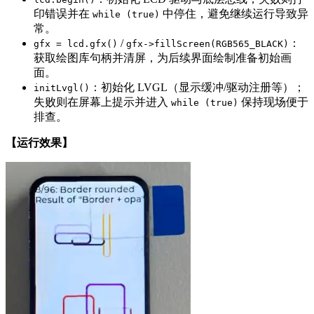
印错误并在
中停住，避免继续运行导致异
while (true)
常。
/
：
gfx = lcd.gfx()
gfx->fillScreen(RGB565_BLACK)
获取绘图库句柄并清屏，为后续界面绘制准备初始画
面。
：初始化 LVGL（显示缓冲/驱动注册等）；
initLvgl()
失败则在屏幕上提示并进入
保持现场便于
while (true)
排查。
【运行效果】