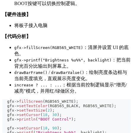
BOOT按键可以切换控制逻辑。
【硬件连接】
将板子接入电脑
【代码分析】
：清屏并设置 UI 的底
gfx->fillScreen(RGB565_WHITE)
色。
：把当前
gfx->printf("Brightness %u%%", backlight)
背光百分比输出到屏幕上。
/
：绘制亮度条边框与
drawBarFrame()
drawBarValue()
当前亮度填充，直观展示亮度变化。
：根据当前控制逻辑显示“增亮/
increase ? ... : ...
减亮”模式，并用红/绿做区分。
  gfx
->
fillScreen
(
RGB565_WHITE
)
;
  gfx
->
setTextColor
(
RGB565_BLACK
,
 RGB565_WHITE
)
;
  gfx
->
setTextSize
(
2
)
;
  gfx
->
setCursor
(
18
,
30
)
;
  gfx
->
println
(
"BOOT Control"
)
;
  gfx
->
setCursor
(
18
,
90
)
;
  gfx
->
printf
(
"Brightness %u%%"
,
 backlight
)
;