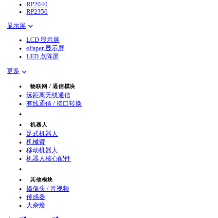
RP2040
RP2350
显示屏
LCD 显示屏
ePaper 显示屏
LED 点阵屏
更多
物联网 / 通信模块
远距离无线通信
有线通信 / 接口转换
机器人
足式机器人
机械臂
移动机器人
机器人核心配件
其他模块
摄像头 / 音视频
传感器
大杂烩