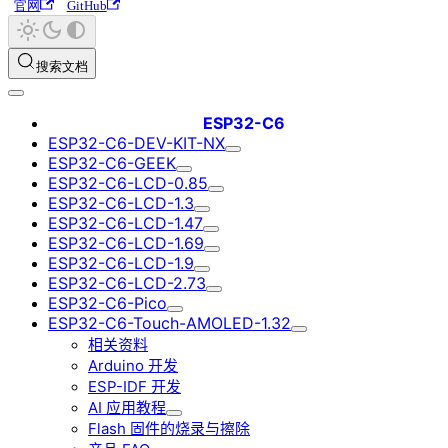
官网
GitHub
搜索文档
ESP32-C6
ESP32-C6-DEV-KIT-NX
ESP32-C6-GEEK
ESP32-C6-LCD-0.85
ESP32-C6-LCD-1.3
ESP32-C6-LCD-1.47
ESP32-C6-LCD-1.69
ESP32-C6-LCD-1.9
ESP32-C6-LCD-2.73
ESP32-C6-Pico
ESP32-C6-Touch-AMOLED-1.32
相关资料
Arduino 开发
ESP-IDF 开发
AI 应用教程
Flash 固件的烧录与擦除