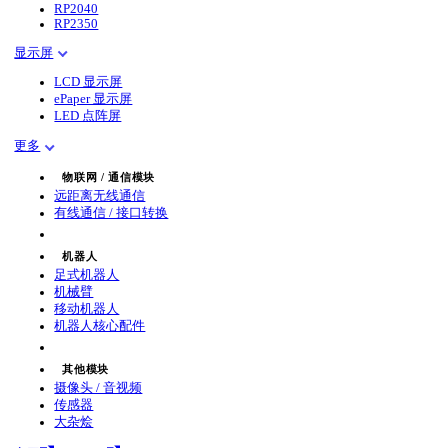
RP2040
RP2350
显示屏
LCD 显示屏
ePaper 显示屏
LED 点阵屏
更多
物联网 / 通信模块
远距离无线通信
有线通信 / 接口转换
机器人
足式机器人
机械臂
移动机器人
机器人核心配件
其他模块
摄像头 / 音视频
传感器
大杂烩