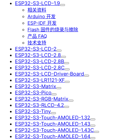
ESP32-S3-LCD-1.9
相关资料
Arduino 开发
ESP-IDF 开发
Flash 固件的烧录与擦除
产品 FAQ
技术支持
ESP32-S3-LCD-2
ESP32-S3-LCD-2.8
ESP32-S3-LCD-2.8B
ESP32-S3-LCD-2.8C
ESP32-S3-LCD-Driver-Board
ESP32-S3-LR1121-XF
ESP32-S3-Matrix
ESP32-S3-Pico
ESP32-S3-RGB-Matrix
ESP32-S3-RLCD-4.2
ESP32-S3-Tiny
ESP32-S3-Touch-AMOLED-1.32
ESP32-S3-Touch-AMOLED-1.43
ESP32-S3-Touch-AMOLED-1.43C
ESP32-S3-Touch-AMOLED-1.64