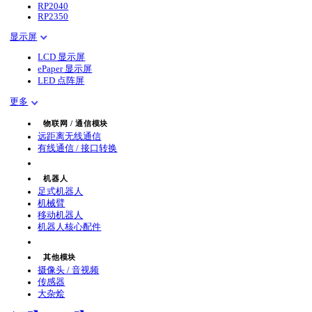
RP2040
RP2350
显示屏
LCD 显示屏
ePaper 显示屏
LED 点阵屏
更多
物联网 / 通信模块
远距离无线通信
有线通信 / 接口转换
机器人
足式机器人
机械臂
移动机器人
机器人核心配件
其他模块
摄像头 / 音视频
传感器
大杂烩