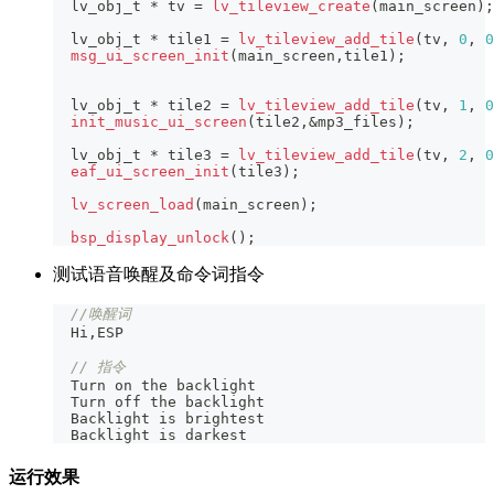
  lv_obj_t 
*
 tv 
=
lv_tileview_create
(
main_screen
)
;
  lv_obj_t 
*
 tile1 
=
lv_tileview_add_tile
(
tv
,
0
,
0
msg_ui_screen_init
(
main_screen
,
tile1
)
;
  lv_obj_t 
*
 tile2 
=
lv_tileview_add_tile
(
tv
,
1
,
0
init_music_ui_screen
(
tile2
,
&
mp3_files
)
;
  lv_obj_t 
*
 tile3 
=
lv_tileview_add_tile
(
tv
,
2
,
0
eaf_ui_screen_init
(
tile3
)
;
lv_screen_load
(
main_screen
)
;
bsp_display_unlock
(
)
;
测试语音唤醒及命令词指令
//唤醒词
  Hi
,
ESP
// 指令
  Turn on the backlight
  Turn off the backlight
  Backlight is brightest
  Backlight is darkest
运行效果