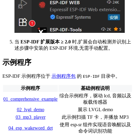
当
ESP-IDF 扩展版本 ≥ 2.0
时,扩展会自动检测并识别上
述步骤中安装的 ESP-IDF 环境,无需手动配置。
示例程序
ESP-IDF 示例程序位于
示例程序包
的
目录中。
ESP-IDF
示例程序
基础例程说明
综合示例程序，驱动 lcd, 音频以及
01_comprehensive_example
板载传感器
02_lvgl_demo
展示 LVGL demo
03_mp3_player
此示例扫描 TF 卡，并播放 MP3
使用 esp-sr 组件实现语音唤醒以及
04_esp_wakeword_det
命令词识别功能