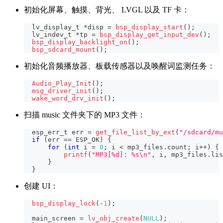
初始化屏幕、触摸、背光、 LVGL 以及 TF 卡：
  lv_display_t 
*
disp 
=
bsp_display_start
(
)
;
  lv_indev_t 
*
tp 
=
bsp_display_get_input_dev
(
)
;
bsp_display_backlight_on
(
)
;
bsp_sdcard_mount
(
)
;
初始化音频播放器、板载传感器以及唤醒词监测任务：
Audio_Play_Init
(
)
;
msg_driver_init
(
)
;
wake_word_drv_init
(
)
;
扫描 music 文件夹下的 MP3 文件：
  esp_err_t err 
=
get_file_list_by_ext
(
"/sdcard/mu
if
(
err 
==
 ESP_OK
)
{
for
(
int
 i 
=
0
;
 i 
<
 mp3_files
.
count
;
 i
++
)
{
printf
(
"MP3[%d]: %s\n"
,
 i
,
 mp3_files
.
lis
}
}
创建 UI：
bsp_display_lock
(
-
1
)
;
  main_screen 
=
lv_obj_create
(
NULL
)
;