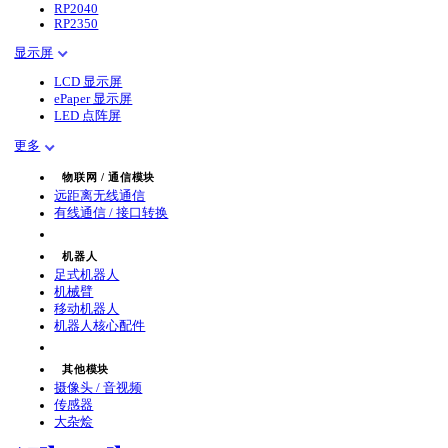
RP2040
RP2350
显示屏
LCD 显示屏
ePaper 显示屏
LED 点阵屏
更多
物联网 / 通信模块
远距离无线通信
有线通信 / 接口转换
机器人
足式机器人
机械臂
移动机器人
机器人核心配件
其他模块
摄像头 / 音视频
传感器
大杂烩