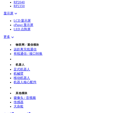
RP2040
RP2350
显示屏
LCD 显示屏
ePaper 显示屏
LED 点阵屏
更多
物联网 / 通信模块
远距离无线通信
有线通信 / 接口转换
机器人
足式机器人
机械臂
移动机器人
机器人核心配件
其他模块
摄像头 / 音视频
传感器
大杂烩