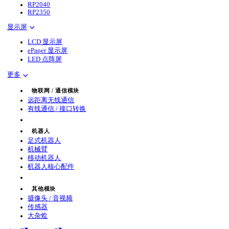
RP2040
RP2350
显示屏
LCD 显示屏
ePaper 显示屏
LED 点阵屏
更多
物联网 / 通信模块
远距离无线通信
有线通信 / 接口转换
机器人
足式机器人
机械臂
移动机器人
机器人核心配件
其他模块
摄像头 / 音视频
传感器
大杂烩