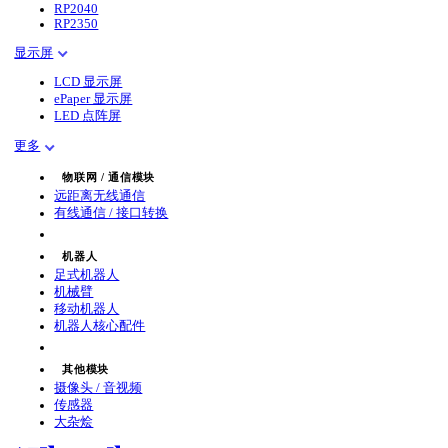
RP2040
RP2350
显示屏
LCD 显示屏
ePaper 显示屏
LED 点阵屏
更多
物联网 / 通信模块
远距离无线通信
有线通信 / 接口转换
机器人
足式机器人
机械臂
移动机器人
机器人核心配件
其他模块
摄像头 / 音视频
传感器
大杂烩