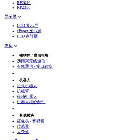
RP2040
RP2350
显示屏
LCD 显示屏
ePaper 显示屏
LED 点阵屏
更多
物联网 / 通信模块
远距离无线通信
有线通信 / 接口转换
机器人
足式机器人
机械臂
移动机器人
机器人核心配件
其他模块
摄像头 / 音视频
传感器
大杂烩