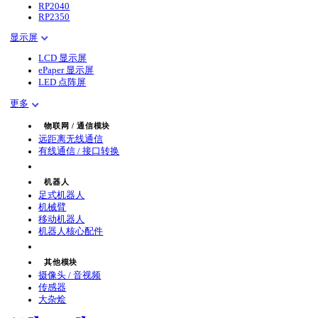
RP2040
RP2350
显示屏
LCD 显示屏
ePaper 显示屏
LED 点阵屏
更多
物联网 / 通信模块
远距离无线通信
有线通信 / 接口转换
机器人
足式机器人
机械臂
移动机器人
机器人核心配件
其他模块
摄像头 / 音视频
传感器
大杂烩