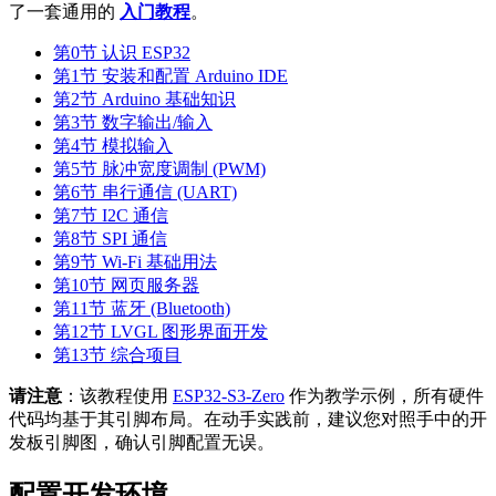
了一套通用的
入门教程
。
第0节 认识 ESP32
第1节 安装和配置 Arduino IDE
第2节 Arduino 基础知识
第3节 数字输出/输入
第4节 模拟输入
第5节 脉冲宽度调制 (PWM)
第6节 串行通信 (UART)
第7节 I2C 通信
第8节 SPI 通信
第9节 Wi-Fi 基础用法
第10节 网页服务器
第11节 蓝牙 (Bluetooth)
第12节 LVGL 图形界面开发
第13节 综合项目
请注意
：该教程使用
ESP32-S3-Zero
作为教学示例，所有硬件
代码均基于其引脚布局。在动手实践前，建议您对照手中的开
发板引脚图，确认引脚配置无误。
配置开发环境