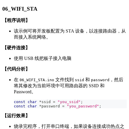
06_WIFI_STA
【程序说明】
该示例可将开发板配置为 STA 设备，以连接路由器，从
而接入系统网络。
【硬件连接】
使用 USB 线把板子接入电脑
【代码分析】
在
文件找到
和
，然后
06_WIFI_STA.ino
ssid
password
将其修改为当前环境中可用路由器的 SSID 和
Password。
const
char
*
ssid 
=
"you_ssid"
;
const
char
*
password 
=
"you_password"
;
【运行效果】
烧录完程序，打开串口终端，如果设备连接成功热点之