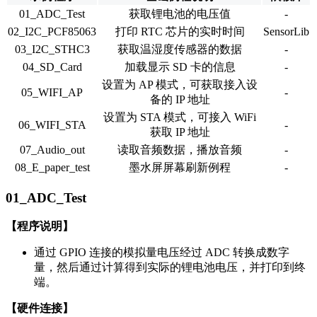
01_ADC_Test
获取锂电池的电压值
-
02_I2C_PCF85063
打印 RTC 芯片的实时时间
SensorLib
03_I2C_STHC3
获取温湿度传感器的数据
-
04_SD_Card
加载显示 SD 卡的信息
-
设置为 AP 模式，可获取接入设
05_WIFI_AP
-
备的 IP 地址
设置为 STA 模式，可接入 WiFi
06_WIFI_STA
-
获取 IP 地址
07_Audio_out
读取音频数据，播放音频
-
08_E_paper_test
墨水屏屏幕刷新例程
-
01_ADC_Test
【程序说明】
通过 GPIO 连接的模拟量电压经过 ADC 转换成数字
量，然后通过计算得到实际的锂电池电压，并打印到终
端。
【硬件连接】