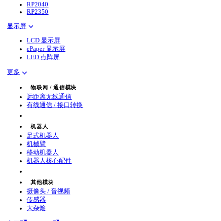
RP2040
RP2350
显示屏
LCD 显示屏
ePaper 显示屏
LED 点阵屏
更多
物联网 / 通信模块
远距离无线通信
有线通信 / 接口转换
机器人
足式机器人
机械臂
移动机器人
机器人核心配件
其他模块
摄像头 / 音视频
传感器
大杂烩