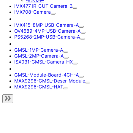
技术支持
IMX477_IR-CUT_Camera_B
IMX708-Camera
IMX415-8MP-USB-Camera-A
OV4689-4MP-USB-Camera-A
PS5268-2MP-USB-Camera-A
GMSL-1MP-Camera-A
GMSL-2MP-Camera-A
ISX031-GMSL-Camera-HX
GMSL-Module-Board-4CH-A
MAX9296-GMSL-Deser-Module
MAX9296-GMSL-HAT