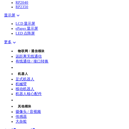
RP2040
RP2350
显示屏
LCD 显示屏
ePaper 显示屏
LED 点阵屏
更多
物联网 / 通信模块
远距离无线通信
有线通信 / 接口转换
机器人
足式机器人
机械臂
移动机器人
机器人核心配件
其他模块
摄像头 / 音视频
传感器
大杂烩