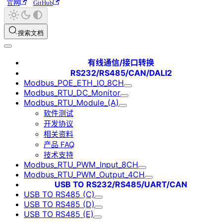
官网
GitHub
搜索文档
有线通信/接口转换
RS232/RS485/CAN/DALI2
Modbus_POE_ETH_IO_8CH
Modbus_RTU_DC_Monitor
Modbus_RTU_Module_(A)
软件测试
开发协议
相关资料
产品 FAQ
技术支持
Modbus_RTU_PWM_Input_8CH
Modbus_RTU_PWM_Output_4CH
USB TO RS232/RS485/UART/CAN
USB TO RS485 (C)
USB TO RS485 (D)
USB TO RS485 (E)