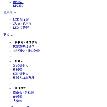
RP2040
RP2350
显示屏
LCD 显示屏
ePaper 显示屏
LED 点阵屏
更多
物联网 / 通信模块
远距离无线通信
有线通信 / 接口转换
机器人
足式机器人
机械臂
移动机器人
机器人核心配件
其他模块
摄像头 / 音视频
传感器
大杂烩