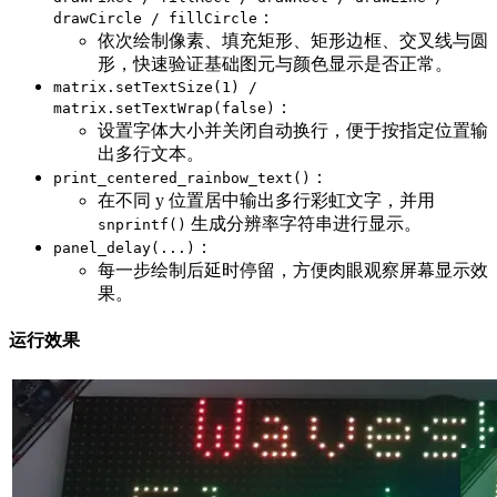
：
drawCircle / fillCircle
依次绘制像素、填充矩形、矩形边框、交叉线与圆
形，快速验证基础图元与颜色显示是否正常。
matrix.setTextSize(1) /
：
matrix.setTextWrap(false)
设置字体大小并关闭自动换行，便于按指定位置输
出多行文本。
：
print_centered_rainbow_text()
在不同 y 位置居中输出多行彩虹文字，并用
生成分辨率字符串进行显示。
snprintf()
：
panel_delay(...)
每一步绘制后延时停留，方便肉眼观察屏幕显示效
果。
运行效果