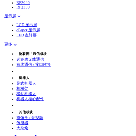
RP2040
RP2350
显示屏
LCD 显示屏
ePaper 显示屏
LED 点阵屏
更多
物联网 / 通信模块
远距离无线通信
有线通信 / 接口转换
机器人
足式机器人
机械臂
移动机器人
机器人核心配件
其他模块
摄像头 / 音视频
传感器
大杂烩