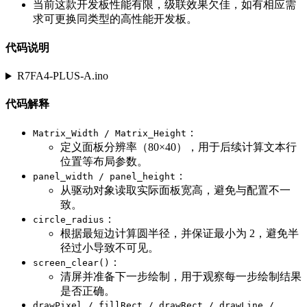
当前这款开发板性能有限，级联效果欠佳，如有相应需
求可更换同类型的高性能开发板。
代码说明
R7FA4-PLUS-A.ino
代码解释
：
Matrix_Width / Matrix_Height
定义面板分辨率（80×40），用于后续计算文本行
位置等布局参数。
：
panel_width / panel_height
从驱动对象读取实际面板宽高，避免与配置不一
致。
：
circle_radius
根据最短边计算圆半径，并保证最小为 2，避免半
径过小导致不可见。
：
screen_clear()
清屏并准备下一步绘制，用于观察每一步绘制结果
是否正确。
drawPixel / fillRect / drawRect / drawLine /