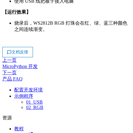
使用 USB 线把板子接入电脑
【运行效果】
烧录后，WS2812B RGB 灯珠会在红、绿、蓝三种颜色
之间连续渐变。
文档反馈
上一页
MicroPython 开发
下一页
产品 FAQ
配置开发环境
示例程序
01_USB
02_RGB
资源
教程