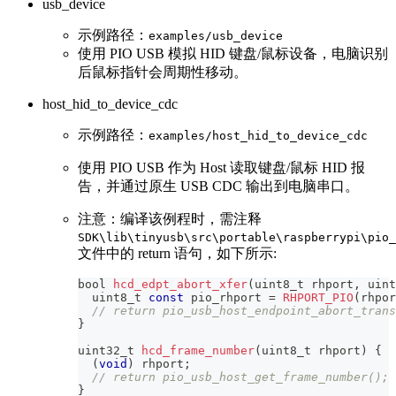
usb_device
示例路径：
examples/usb_device
使用 PIO USB 模拟 HID 键盘/鼠标设备，电脑识别
后鼠标指针会周期性移动。
host_hid_to_device_cdc
示例路径：
examples/host_hid_to_device_cdc
使用 PIO USB 作为 Host 读取键盘/鼠标 HID 报
告，并通过原生 USB CDC 输出到电脑串口。
注意：编译该例程时，需注释
SDK\lib\tinyusb\src\portable\raspberrypi\pio_
文件中的 return 语句，如下所示:
bool 
hcd_edpt_abort_xfer
(
uint8_t
 rhport
,
uint
uint8_t
const
 pio_rhport 
=
RHPORT_PIO
(
rhpor
// return pio_usb_host_endpoint_abort_trans
}
uint32_t
hcd_frame_number
(
uint8_t
 rhport
)
{
(
void
)
 rhport
;
// return pio_usb_host_get_frame_number();
}