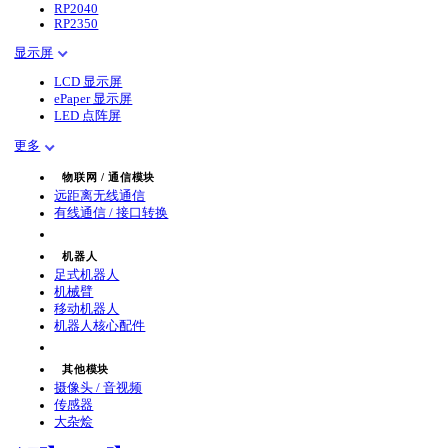
RP2040
RP2350
显示屏
LCD 显示屏
ePaper 显示屏
LED 点阵屏
更多
物联网 / 通信模块
远距离无线通信
有线通信 / 接口转换
机器人
足式机器人
机械臂
移动机器人
机器人核心配件
其他模块
摄像头 / 音视频
传感器
大杂烩