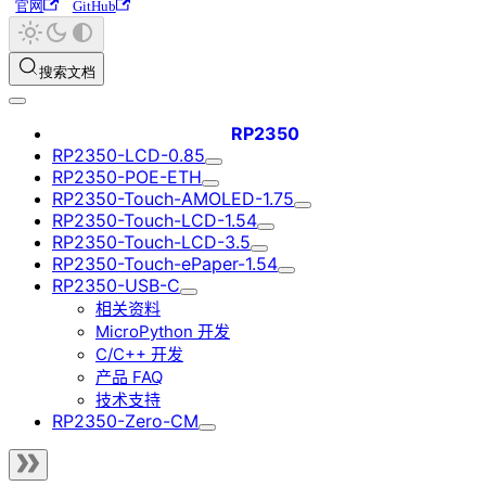
官网
GitHub
搜索文档
RP2350
RP2350-LCD-0.85
RP2350-POE-ETH
RP2350-Touch-AMOLED-1.75
RP2350-Touch-LCD-1.54
RP2350-Touch-LCD-3.5
RP2350-Touch-ePaper-1.54
RP2350-USB-C
相关资料
MicroPython 开发
C/C++ 开发
产品 FAQ
技术支持
RP2350-Zero-CM