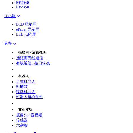
RP2040
RP2350
显示屏
LCD 显示屏
ePaper 显示屏
LED 点阵屏
更多
物联网 / 通信模块
远距离无线通信
有线通信 / 接口转换
机器人
足式机器人
机械臂
移动机器人
机器人核心配件
其他模块
摄像头 / 音视频
传感器
大杂烩