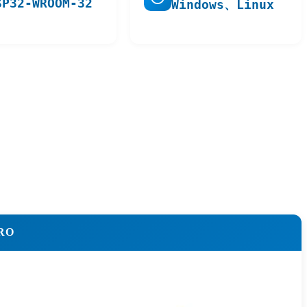
SP32-WROOM-32
Windows、Linux
RO