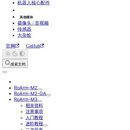
机器人核心配件
其他模块
摄像头 / 音视频
传感器
大杂烩
官网
GitHub
搜索文档
RoArm-M2
RoArm-M2-GA
RoArm-M3
相关资料
注意事项
入门教程
进阶教程
二次开发