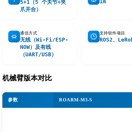
1m
5+1（5 个关节+夹
爪开合）
通信方式
支持软件项目
无线（Wi-Fi/ESP-
ROS2、LeRo
NOW）及有线
（UART/USB）
机械臂版本对比
参数
ROARM-M3-S