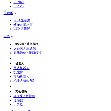
RP2040
RP2350
显示屏
LCD 显示屏
ePaper 显示屏
LED 点阵屏
更多
物联网 / 通信模块
远距离无线通信
有线通信 / 接口转换
机器人
足式机器人
机械臂
移动机器人
机器人核心配件
其他模块
摄像头 / 音视频
传感器
大杂烩