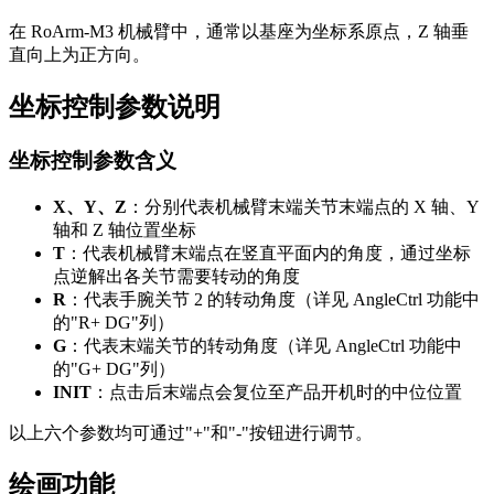
在 RoArm-M3 机械臂中，通常以基座为坐标系原点，Z 轴垂
直向上为正方向。
坐标控制参数说明
坐标控制参数含义
X、Y、Z
：分别代表机械臂末端关节末端点的 X 轴、Y
轴和 Z 轴位置坐标
T
：代表机械臂末端点在竖直平面内的角度，通过坐标
点逆解出各关节需要转动的角度
R
：代表手腕关节 2 的转动角度（详见 AngleCtrl 功能中
的"R+ DG"列）
G
：代表末端关节的转动角度（详见 AngleCtrl 功能中
的"G+ DG"列）
INIT
：点击后末端点会复位至产品开机时的中位位置
以上六个参数均可通过"+"和"-"按钮进行调节。
绘画功能