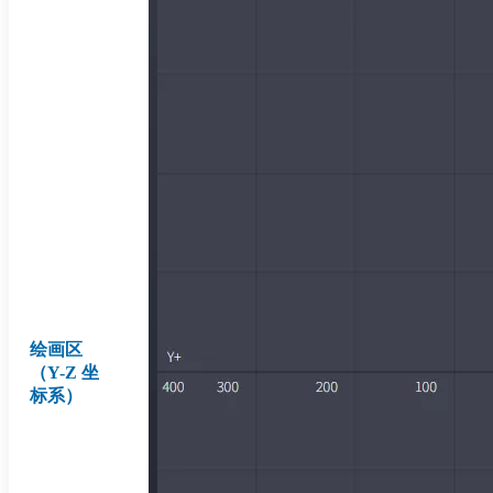
绘画区
（Y-Z 坐
标系）