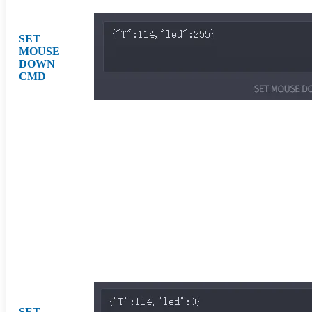
SET
MOUSE
DOWN
CMD
SET