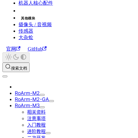
机器人核心配件
其他模块
摄像头 / 音视频
传感器
大杂烩
官网
GitHub
搜索文档
RoArm-M2
RoArm-M2-GA
RoArm-M3
相关资料
注意事项
入门教程
进阶教程
二次开发