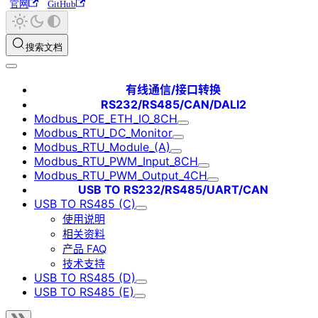
官网
GitHub
搜索文档
有线通信/接口转换
RS232/RS485/CAN/DALI2
Modbus_POE_ETH_IO_8CH
Modbus_RTU_DC_Monitor
Modbus_RTU_Module_(A)
Modbus_RTU_PWM_Input_8CH
Modbus_RTU_PWM_Output_4CH
USB TO RS232/RS485/UART/CAN
USB TO RS485 (C)
使用说明
相关资料
产品 FAQ
技术支持
USB TO RS485 (D)
USB TO RS485 (E)