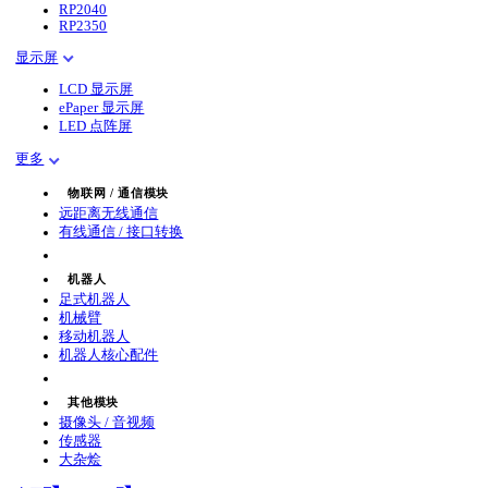
RP2040
RP2350
显示屏
LCD 显示屏
ePaper 显示屏
LED 点阵屏
更多
物联网 / 通信模块
远距离无线通信
有线通信 / 接口转换
机器人
足式机器人
机械臂
移动机器人
机器人核心配件
其他模块
摄像头 / 音视频
传感器
大杂烩